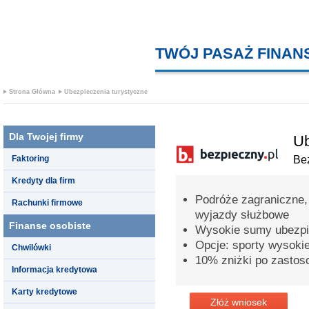
TWÓJ PASAŻ FINA
Strona Główna
Ubezpieczenia turystyczne
Dla Twojej firmy
Ub
Faktoring
Bez
Kredyty dla firm
Podróże zagraniczne,
Rachunki firmowe
wyjazdy służbowe
Finanse osobiste
Wysokie sumy ubezpi
Opcje: sporty wysoki
Chwilówki
10% zniżki po zastos
Informacja kredytowa
Karty kredytowe
Złóż wniosek