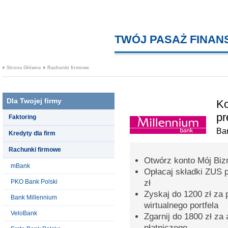
TWÓJ PASAŻ FINA
Strona Główna
Rachunki firmowe
Dla Twojej firmy
Ko
pr
Faktoring
Ba
Kredyty dla firm
Rachunki firmowe
Otwórz konto Mój Bizn
mBank
Opłacaj składki ZUS 
PKO Bank Polski
zł
Zyskaj do 1200 zł za 
Bank Millennium
wirtualnego portfela
VeloBank
Zgarnij do 1800 zł za
płatniczego