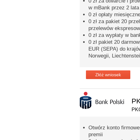
0 zł za otwarcie i pr
w mBank przez 2 lata
0 zł opłaty miesięczn
0 zł za pakiet 20 prz
przelewów ekspreso
0 zł za wypłaty w ba
0 zł pakiet 20 darmo
EUR (SEPA) do krajów 
Norwegii, Liechtenstei
Złóż wniosek
PK
PKO
Otwórz konto firmowe 
premii