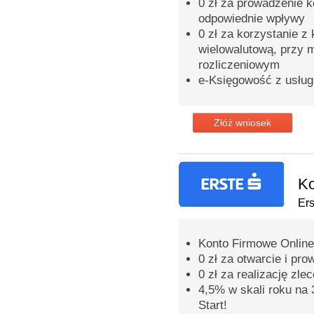
0 zł za prowadzenie k
odpowiednie wpływy
0 zł za korzystanie z 
wielowalutową, przy m
rozliczeniowym
e-Księgowość z usłu
Złóż wniosek
Ko
Er
Konto Firmowe Online
0 zł za otwarcie i pr
0 zł za realizację zle
4,5% w skali roku na 
Start!