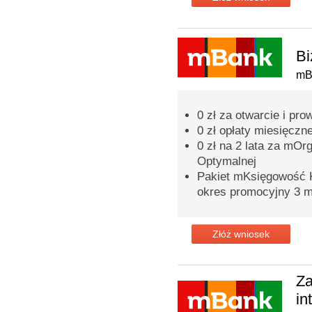
Bi
mB
0 zł za otwarcie i p
0 zł opłaty miesięczn
0 zł na 2 lata za mOr
Optymalnej
Pakiet mKsięgowość K
okres promocyjny 3 m
Złóż wniosek
Za
in