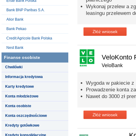
Erste Bank Polska
Wykonaj przelew a zga
Bank BNP Paribas S.A.
leasingu przelewem d
Alior Bank
Bank Pekao
Złóż wniosek
Credit Agricole Bank Polska
Nest Bank
VeloKonto 
Finanse osobiste
VeloBank
Chwilówki
Informacja kredytowa
Wygoda w pakiecie z
Karty kredytowe
Prowadzenie konta za
Nawet do 3000 zł prem
Konta młodzieżowe
Konta osobiste
Złóż wniosek
Konta oszczędnościowe
Kredyty gotówkowe
K
Kredyty konsolidacyjne