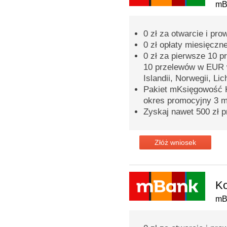
mB
0 zł za otwarcie i p
0 zł opłaty miesięczn
0 zł za pierwsze 10 
10 przelewów w EUR 
Islandii, Norwegii, Lic
Pakiet mKsięgowość K
okres promocyjny 3 m
Zyskaj nawet 500 zł p
Złóż wniosek
Ko
mB