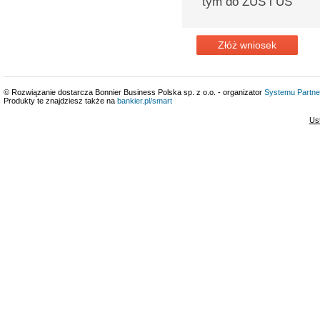
tym do ZUS i US
Złóż wniosek
© Rozwiązanie dostarcza Bonnier Business Polska sp. z o.o. - organizator
Systemu Partne
Produkty te znajdziesz także na
bankier.pl/smart
Us