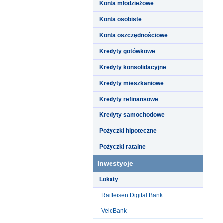
Konta młodzieżowe
Konta osobiste
Konta oszczędnościowe
Kredyty gotówkowe
Kredyty konsolidacyjne
Kredyty mieszkaniowe
Kredyty refinansowe
Kredyty samochodowe
Pożyczki hipoteczne
Pożyczki ratalne
Inwestycje
Lokaty
Raiffeisen Digital Bank
VeloBank