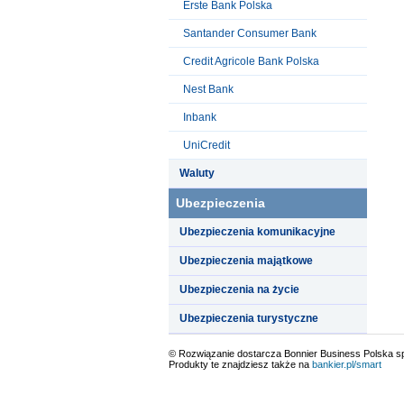
Erste Bank Polska
Santander Consumer Bank
Credit Agricole Bank Polska
Nest Bank
Inbank
UniCredit
Waluty
Ubezpieczenia
Ubezpieczenia komunikacyjne
Ubezpieczenia majątkowe
Ubezpieczenia na życie
Ubezpieczenia turystyczne
© Rozwiązanie dostarcza Bonnier Business Polska sp.
Produkty te znajdziesz także na
bankier.pl/smart