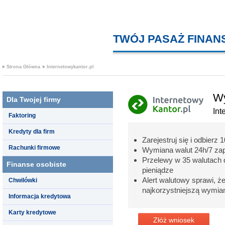
TWÓJ PASAŻ FINA
Strona Główna
Internetowykantor.pl
Wy
Dla Twojej firmy
Int
Faktoring
Kredyty dla firm
Zarejestruj się i odbierz
Rachunki firmowe
Wymiana walut 24h/7 zap
Przelewy w 35 walutach 
Finanse osobiste
pieniądze
Alert walutowy sprawi, że
Chwilówki
najkorzystniejszą wymia
Informacja kredytowa
Karty kredytowe
Złóż wniosek