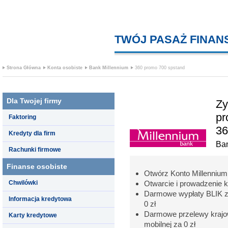
TWÓJ PASAŻ FINA
Strona Główna
Konta osobiste
Bank Millennium
360 promo 700 spstand
Dla Twojej firmy
Zy
pr
Faktoring
36
Kredyty dla firm
Ban
Rachunki firmowe
Finanse osobiste
Otwórz Konto Millennium 
Chwilówki
Otwarcie i prowadzenie k
Darmowe wypłaty BLIK z
Informacja kredytowa
0 zł
Darmowe przelewy krajowe
Karty kredytowe
mobilnej za 0 zł