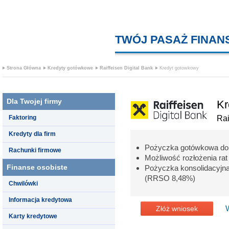
TWÓJ PASAŻ FINA
Strona Główna
Kredyty gotówkowe
Raiffeisen Digital Bank
Kredyt gotowkowy
Dla Twojej firmy
Kr
Faktoring
Rai
Kredyty dla firm
Pożyczka gotówkowa do 
Rachunki firmowe
Możliwość rozłożenia ra
Finanse osobiste
Pożyczka konsolidacyj
(RRSO 8,48%)
Chwilówki
Informacja kredytowa
Złóż wniosek
Karty kredytowe