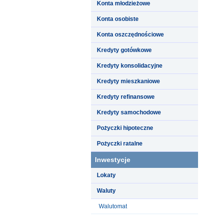
Konta młodzieżowe
Konta osobiste
Konta oszczędnościowe
Kredyty gotówkowe
Kredyty konsolidacyjne
Kredyty mieszkaniowe
Kredyty refinansowe
Kredyty samochodowe
Pożyczki hipoteczne
Pożyczki ratalne
Inwestycje
Lokaty
Waluty
Walutomat