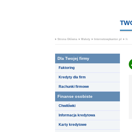
TW
Strona Główna
Waluty
Internetowykantor.pl
Ik
Dla Twojej firmy
Faktoring
Kredyty dla firm
Rachunki firmowe
Finanse osobiste
Chwilówki
Informacja kredytowa
Karty kredytowe