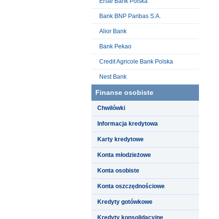
Erste Bank Polska
Bank BNP Paribas S.A.
Alior Bank
Bank Pekao
Credit Agricole Bank Polska
Nest Bank
Finanse osobiste
Chwilówki
Informacja kredytowa
Karty kredytowe
Konta młodzieżowe
Konta osobiste
Konta oszczędnościowe
Kredyty gotówkowe
Kredyty konsolidacyjne