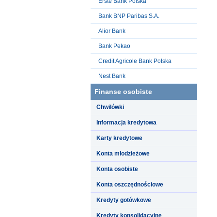
Erste Bank Polska
Bank BNP Paribas S.A.
Alior Bank
Bank Pekao
Credit Agricole Bank Polska
Nest Bank
Finanse osobiste
Chwilówki
Informacja kredytowa
Karty kredytowe
Konta młodzieżowe
Konta osobiste
Konta oszczędnościowe
Kredyty gotówkowe
Kredyty konsolidacyjne